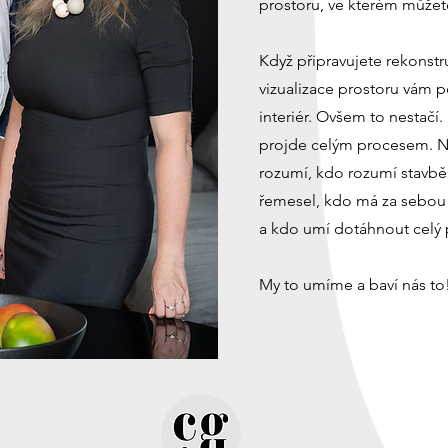
prostoru, ve kterém můžete
Když připravujete rekonstr
vizualizace prostoru vám 
interiér. Ovšem to nestačí.
projde celým procesem. 
rozumí, kdo rozumí stavbě
řemesel, kdo má za sebou 
a kdo umí dotáhnout celý 
My to umíme a baví nás to