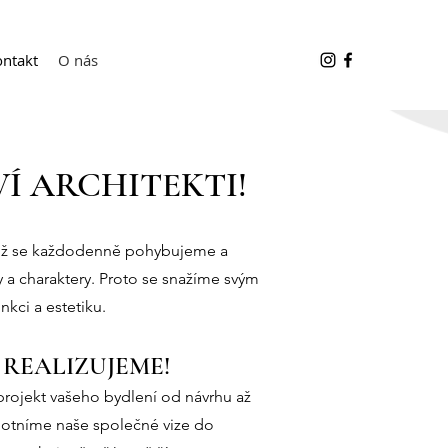
ontakt
O nás
VÍ ARCHITEKTI!
ěmž se každodenně pohybujeme a
y
a charaktery. Proto se snažíme svým
kci a estetiku.​
REALIZUJEME!
 projekt vašeho bydlení od návrhu až
motníme naše společné vize do