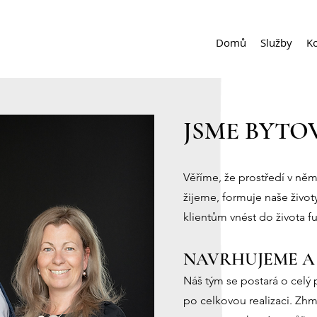
Domů
Služby
K
JSME BYTO
Věříme, že pro
středí v n
žijeme, formuje naše život
klientům vnést do života fun
NAVRHUJEME A 
N
áš tým se postará o celý
po celkovou realizaci. Zh