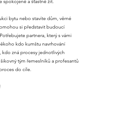
 spokojeně a šťastně žít.
ukci bytu nebo stavíte dům, věrné
pomohou si představit budoucí
 Potřebujete partnera, který s vámi
Někoho kdo kumštu navrhování
, kdo zná procesy jednotlivých
šikovný tým řemeslníků a profesantů
proces do cíle.
!